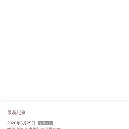
特定社会保険労務士 菅田 直美
菅田社会保険労務士事務所
港区虎ノ門で社会保険労務士をしております。
主にサロンやサービス業などを経営されている中小企業
の女性経営者様を対象に、安心して相談できる関係づく
りを大切にしています。
最新記事
2026年5月25日
お知らせ