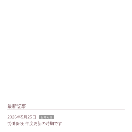
特定社会保険労務士 菅田 直美
菅田社会保険労務士事務所
港区虎ノ門で社会保険労務士をしております。
主にサロンやサービス業などを経営されている中小企業
の女性経営者様を対象に、安心して相談できる関係づく
りを大切にしています。
最新記事
2026年5月25日
お知らせ
労働保険 年度更新の時期です